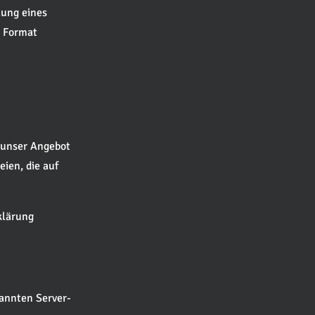
lung eines
n Format
 unser Angebot
eien, die auf
klärung
nannten Server-